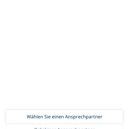
Transport- und Logistikprozesse – flexibel, effizient
und zukunftssicher.
Ob Transport-Management-System (TMS) oder
Warehouse-Management-System (WMS) – unsere
modulare Plattform lässt sich individuell erweitern
und kombinieren. Ergänzende Module wie
Dokumentenmanagement (DMS), HR-Management,
Accounting und viele weitere sind nahtlos integriert
und optimieren Ihre Abläufe.
Überzeugen Sie sich selbst und buchen Sie eine
Demo.
Wählen Sie einen Ansprechpartner