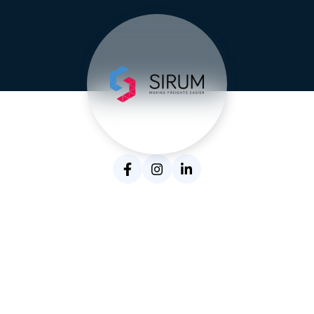
SIRUM Logistics Suite
Herzlich Willkommen bei SIRUM.
Die SIRUM Logistics Suite ist Ihre , private-cloud-
basierte 360-Grad-Lösung für sämtliche zentralen