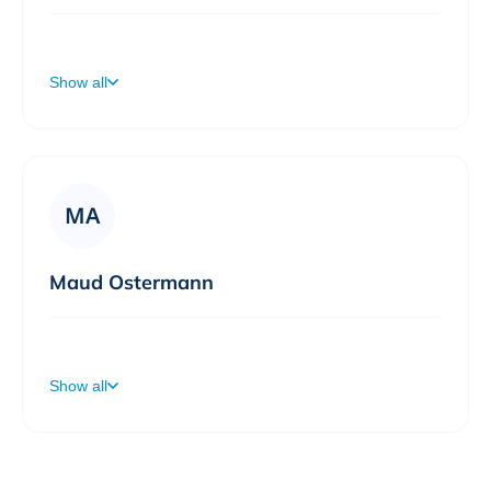
Willkommen auf meiner Terminbuchungsseite! Ich freue mich auf einen spannenden Austausch.
Show all
MA
Maud Ostermann
Willkommen auf meiner Terminbuchungsseite! Ich freue mich auf einen spannenden Austausch.
Show all