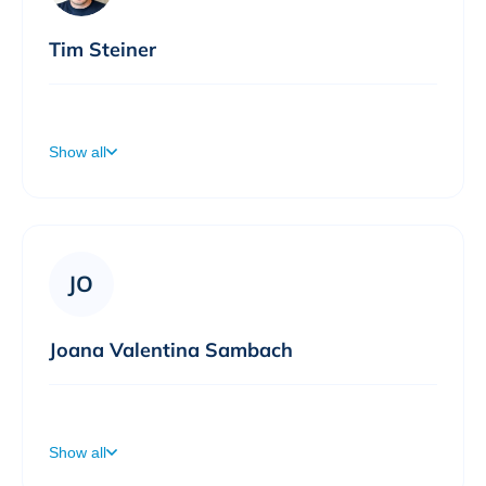
Tim Steiner
Willkommen auf meiner Terminbuchungsseite! Ich freue mich auf den Austausch mit Kunden und allen, die es werden möchten!
Show all
JO
Joana Valentina Sambach
Willkommen auf meiner Terminbuchungsseite! Ich freue mich auf einen spannenden Austausch.
Show all